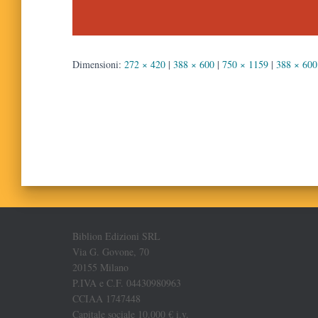
Dimensioni:
272 × 420
|
388 × 600
|
750 × 1159
|
388 × 600
Biblion Edizioni SRL
Via G. Govone, 70
20155 Milano
P.IVA e C.F. 04430980963
CCIAA 1747448
Capitale sociale 10.000 € i.v.