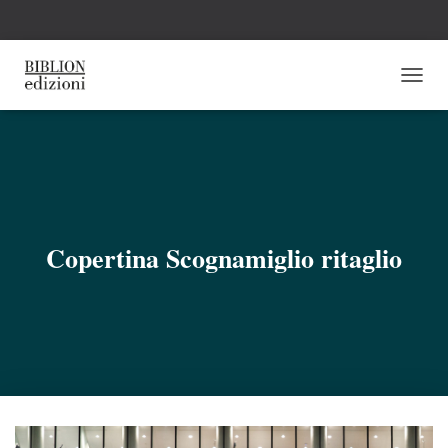
N
A
V
I
G
A
Z
I
O
Copertina Scognamiglio ritaglio
N
E
T
O
G
G
L
E