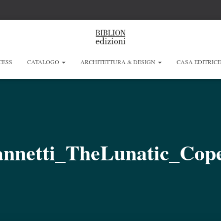
CESS
CATALOGO
ARCHITETTURA & DESIGN
CASA EDITRIC
annetti_TheLunatic_Cope