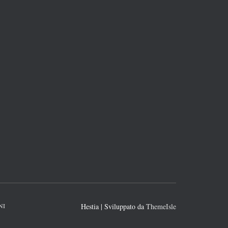
NI
Hestia | Sviluppato da
ThemeIsle