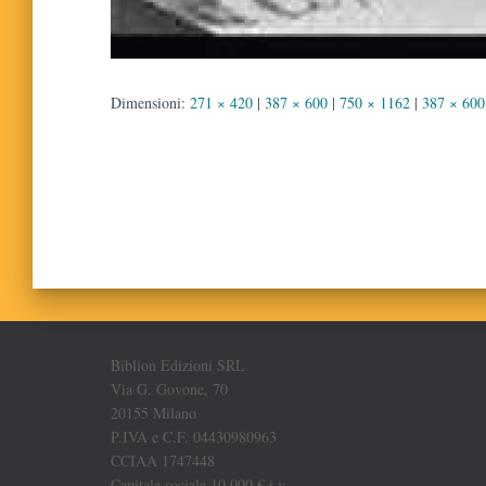
Dimensioni:
271 × 420
|
387 × 600
|
750 × 1162
|
387 × 600
Biblion Edizioni SRL
Via G. Govone, 70
20155 Milano
P.IVA e C.F. 04430980963
CCIAA 1747448
Capitale sociale 10.000 € i.v.