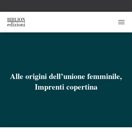
N
A
V
I
G
A
Z
I
O
Alle origini dell’unione femminile,
N
E
Imprenti copertina
T
O
G
G
L
E