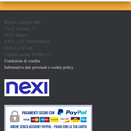
Biblion Edizioni SRL
Via G. Govone, 70
20155 Milano
P.IVA e C.F. 04430980963
CCIAA 1747448
Capitale sociale 10.000 € i.v.
Condizioni di vendita
Informativa dati personali e cookie policy