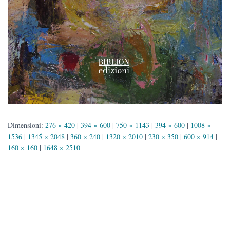
Dimensioni:
276 × 420
|
394 × 600
|
750 × 1143
|
394 × 600
|
1008 ×
1536
|
1345 × 2048
|
360 × 240
|
1320 × 2010
|
230 × 350
|
600 × 914
|
160 × 160
|
1648 × 2510