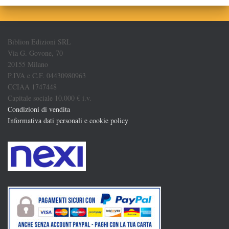
Biblion Edizioni SRL
Via G. Govone, 70
20155 Milano
P.IVA e C.F. 04430980963
CCIAA 1747448
Capitale sociale 10.000 € i.v.
Condizioni di vendita
Informativa dati personali e cookie policy