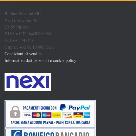
Biblion Edizioni SRL
Via G. Govone, 70
20155 Milano
P.IVA e C.F. 04430980963
CCIAA 1747448
Capitale sociale 10.000 € i.v.
Condizioni di vendita
Informativa dati personali e cookie policy