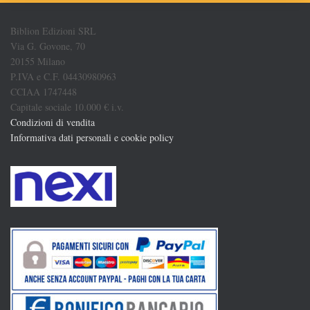
Biblion Edizioni SRL
Via G. Govone, 70
20155 Milano
P.IVA e C.F. 04430980963
CCIAA 1747448
Capitale sociale 10.000 € i.v.
Condizioni di vendita
Informativa dati personali e cookie policy