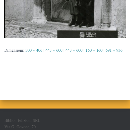
Dimensioni:
300 × 406
|
443 × 600
|
443 × 600
|
160 × 160
|
691 × 936
Biblion Edizioni SRL
Via G. Govone, 70