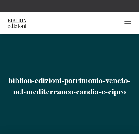
N
A
V
I
G
A
Z
I
O
biblion-edizioni-patrimonio-veneto-
N
E
nel-mediterraneo-candia-e-cipro
T
O
G
G
L
E