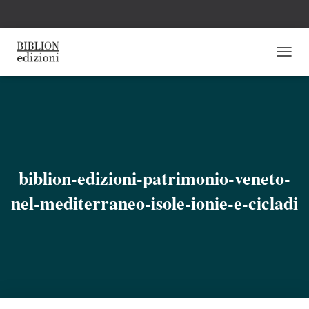
N
A
V
I
G
A
Z
I
O
biblion-edizioni-patrimonio-veneto-
N
E
nel-mediterraneo-isole-ionie-e-cicladi
T
O
G
G
L
E