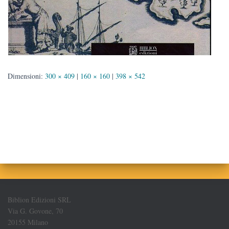
Dimensioni:
300 × 409
|
160 × 160
|
398 × 542
Biblion Edizioni SRL
Via G. Govone, 70
20155 Milano