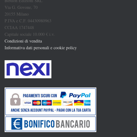
Biblion Edizioni SRL
Via G. Govone, 70
20155 Milano
P.IVA e C.F. 04430980963
CCIAA 1747448
Capitale sociale 10.000 € i.v.
Condizioni di vendita
Informativa dati personali e cookie policy