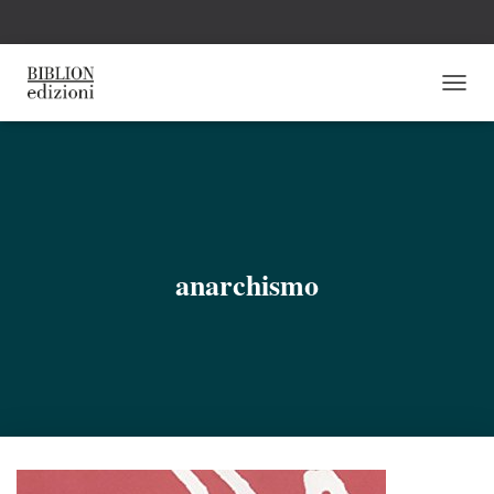
N
A
V
I
G
A
Z
I
O
anarchismo
N
E
T
O
G
G
L
E