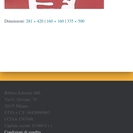
Dimensioni:
281 × 420
|
160 × 160
|
335 × 500
Biblion Edizioni SRL
Via G. Govone, 70
20155 Milano
P.IVA e C.F. 04430980963
CCIAA 1747448
Capitale sociale 10.000 € i.v.
Condizioni di vendita