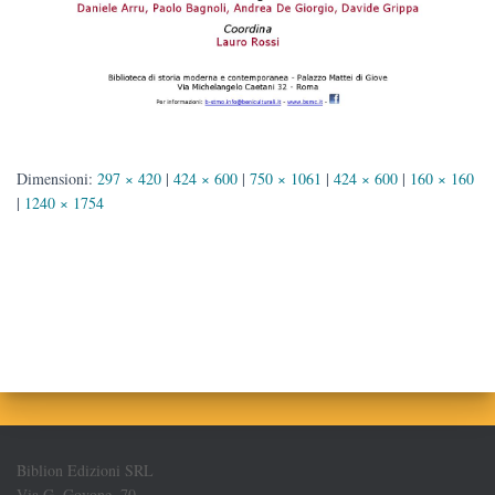
Dimensioni:
297 × 420
|
424 × 600
|
750 × 1061
|
424 × 600
|
160 × 160
|
1240 × 1754
Biblion Edizioni SRL
Via G. Govone, 70