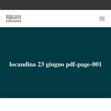
N
A
V
I
G
A
Z
I
O
locandina 23 giugno pdf-page-001
N
E
T
O
G
G
L
E