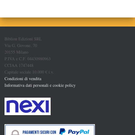
Biblion Edizioni SRL
Via G. Govone, 70
20155 Milano
P.IVA e C.F. 04430980963
CCIAA 1747448
Capitale sociale 10.000 € i.v.
Condizioni di vendita
Informativa dati personali e cookie policy