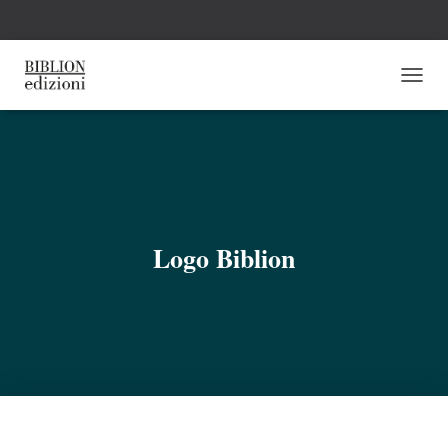
N
A
V
I
G
A
Z
I
O
Logo Biblion
N
E
T
O
G
G
L
E