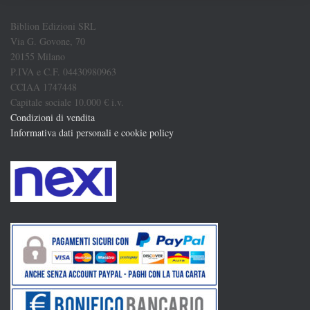
Biblion Edizioni SRL
Via G. Govone, 70
20155 Milano
P.IVA e C.F. 04430980963
CCIAA 1747448
Capitale sociale 10.000 € i.v.
Condizioni di vendita
Informativa dati personali e cookie policy