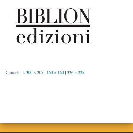
Dimensioni:
300 × 207
|
160 × 160
|
326 × 225