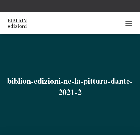
N
A
V
I
G
A
Z
I
O
biblion-edizioni-ne-la-pittura-dante-
N
E
2021-2
T
O
G
G
L
E