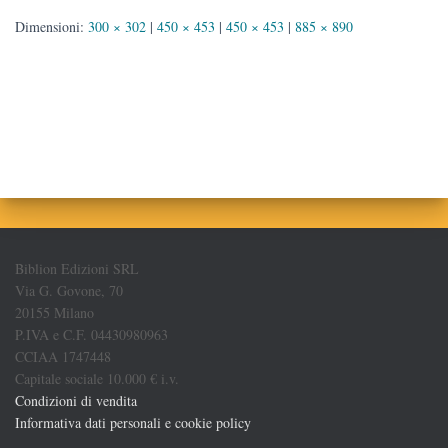
Dimensioni:
300 × 302
|
450 × 453
|
450 × 453
|
885 × 890
Biblion Edizioni SRL
Via G. Govone, 70
20155 Milano
P.IVA e C.F. 04430980963
CCIAA 1747448
Capitale sociale 10.000 € i.v.
Condizioni di vendita
Informativa dati personali e cookie policy