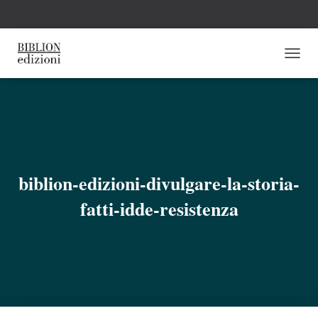
N
A
V
I
G
A
Z
I
O
biblion-edizioni-divulgare-la-storia-
N
E
fatti-idde-resistenza
T
O
G
G
L
E