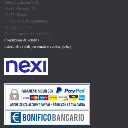
Biblion Edizioni SRL
Via G. Govone, 70
20155 Milano
P.IVA e C.F. 04430980963
CCIAA 1747448
Capitale sociale 10.000 € i.v.
Condizioni di vendita
Informativa dati personali e cookie policy