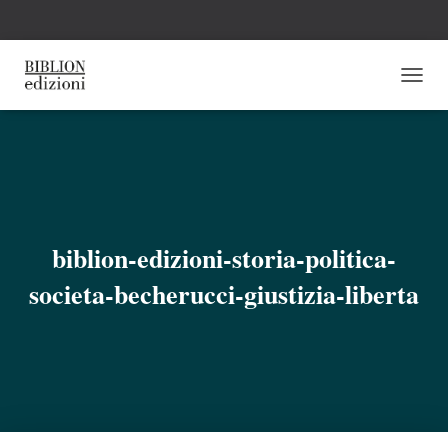
N
A
V
I
G
A
Z
I
O
biblion-edizioni-storia-politica-
N
E
societa-becherucci-giustizia-liberta
T
O
G
G
L
E