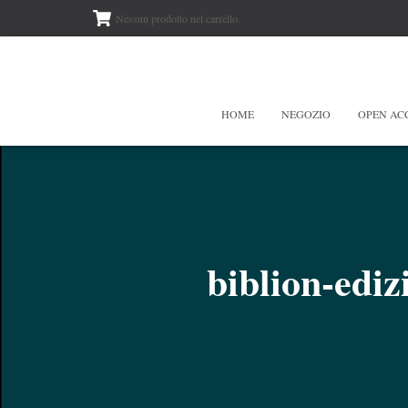
Nessun prodotto nel carrello.
HOME
NEGOZIO
OPEN AC
biblion-ediz