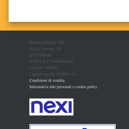
Biblion Edizioni SRL
Via G. Govone, 70
20155 Milano
P.IVA e C.F. 04430980963
CCIAA 1747448
Capitale sociale 10.000 € i.v.
Condizioni di vendita
Informativa dati personali e cookie policy