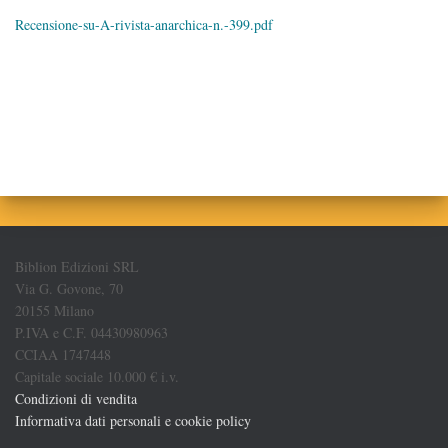
Recensione-su-A-rivista-anarchica-n.-399.pdf
Biblion Edizioni SRL
Via G. Govone, 70
20155 Milano
P.IVA e C.F. 04430980963
CCIAA 1747448
Capitale sociale 10.000 € i.v.
Condizioni di vendita
Informativa dati personali e cookie policy