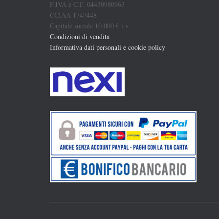
P.IVA e C.F. 04430980963
CCIAA 1747448
Capitale sociale 10.000 € i.v.
Condizioni di vendita
Informativa dati personali e cookie policy