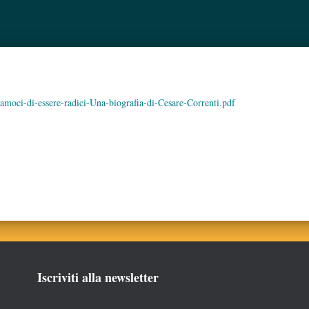
amoci-di-essere-radici-Una-biografia-di-Cesare-Correnti.pdf
Iscriviti alla newsletter