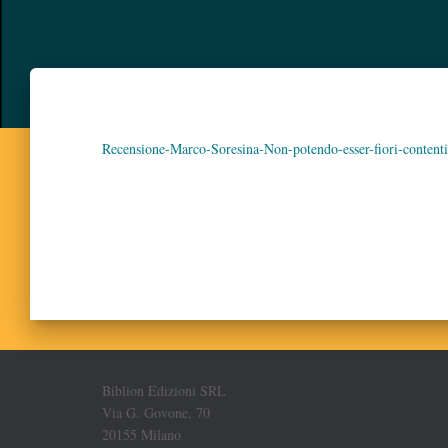
Recensione-Marco-Soresina-Non-potendo-esser-fiori-contenti
Biblion Edizioni SRL
Via G. Govone, 70
20155 Milano