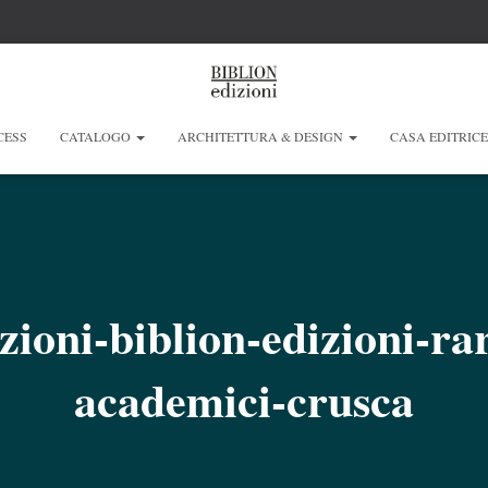
CESS
CATALOGO
ARCHITETTURA & DESIGN
CASA EDITRIC
izioni-biblion-edizioni-ra
academici-crusca