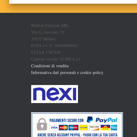
Biblion Edizioni SRL
Via G. Govone, 70
20155 Milano
P.IVA e C.F. 04430980963
CCIAA 1747448
Capitale sociale 10.000 € i.v.
Condizioni di vendita
Informativa dati personali e cookie policy