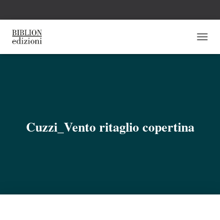
N
A
V
I
G
A
Z
I
O
Cuzzi_Vento ritaglio copertina
N
E
T
O
G
G
L
E