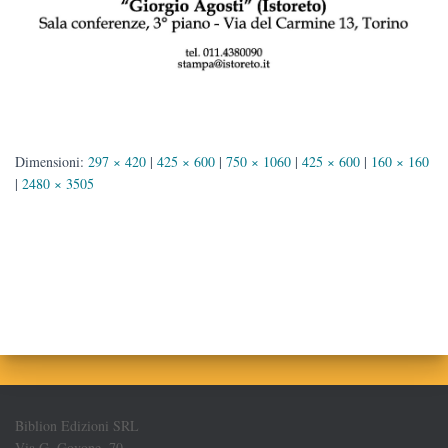
Dimensioni:
297 × 420
|
425 × 600
|
750 × 1060
|
425 × 600
|
160 × 160
|
2480 × 3505
Biblion Edizioni SRL
Via G. Govone, 70