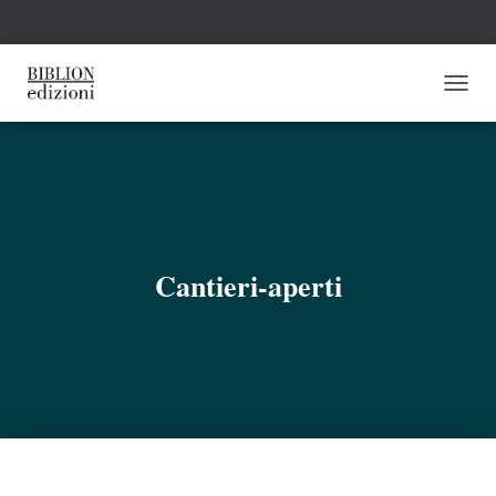
N
A
V
I
G
A
Z
I
O
Cantieri-aperti
N
E
T
O
G
G
L
E