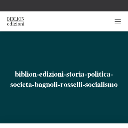
N
A
V
I
G
A
Z
I
O
biblion-edizioni-storia-politica-
N
E
societa-bagnoli-rosselli-socialismo
T
O
G
G
L
E