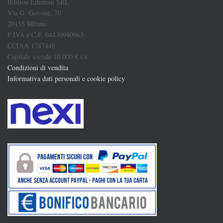
Biblion Edizioni SRL
Via G. Govone, 70
20155 Milano
P.IVA e C.F. 04430980963
CCIAA 1747448
Capitale sociale 10.000 € i.v.
Condizioni di vendita
Informativa dati personali e cookie policy