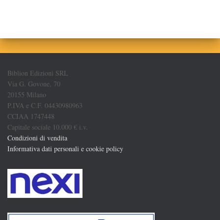
Biblion Edizioni SRL
Via G. Govone, 70
20155 Milano
P.IVA e C.F. 04430980963
CCIAA 1747448
Capitale sociale 10.000 € i.v.
Condizioni di vendita
Informativa dati personali e cookie policy