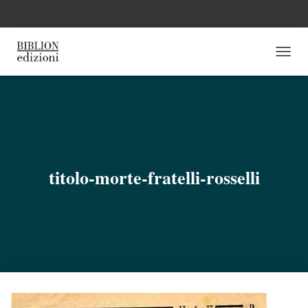
N
A
V
I
G
A
Z
I
O
titolo-morte-fratelli-rosselli
N
E
T
O
G
G
L
E