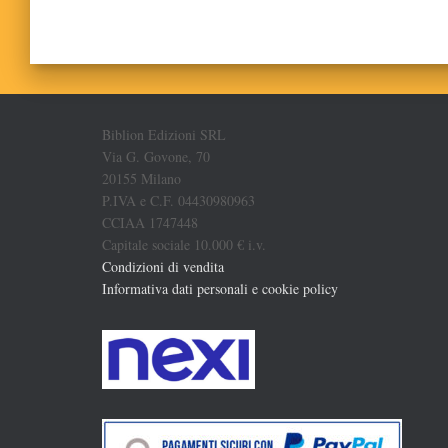
Biblion Edizioni SRL
Via G. Govone, 70
20155 Milano
P.IVA e C.F. 04430980963
CCIAA 1747448
Capitale sociale 10.000 € i.v.
Condizioni di vendita
Informativa dati personali e cookie policy