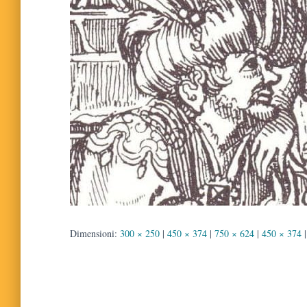
Dimensioni:
300 × 250
|
450 × 374
|
750 × 624
|
450 × 374
|