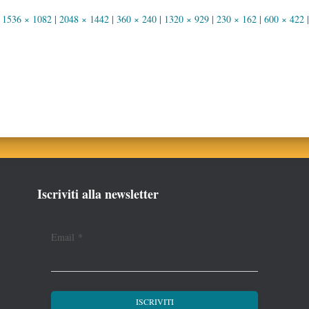
1536 × 1082
|
2048 × 1442
|
360 × 240
|
1320 × 929
|
230 × 162
|
600 × 422
|
Iscriviti alla newsletter
Email
*