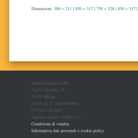
Dimensioni:
300 × 211
|
450 × 317
|
750 × 528
|
450 × 317
|
Biblion Edizioni SRL
Via G. Govone, 70
20155 Milano
P.IVA e C.F. 04430980963
CCIAA 1747448
Capitale sociale 10.000 € i.v.
Condizioni di vendita
Informativa dati personali e cookie policy