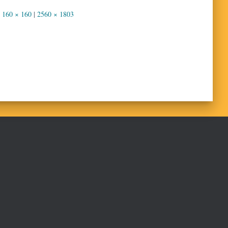
160 × 160
|
2560 × 1803