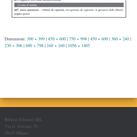
Dimensioni:
300 × 399
|
450 × 600
|
750 × 998
|
450 × 600
|
360 × 240
|
230 × 306
|
600 × 798
|
160 × 160
|
1056 × 1405
Biblion Edizioni SRL
Via G. Govone, 70
20155 Milano