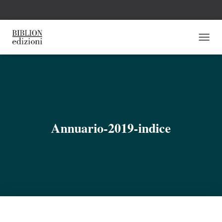
N
A
V
I
G
A
Z
I
O
Annuario-2019-indice
N
E
T
O
G
G
L
E