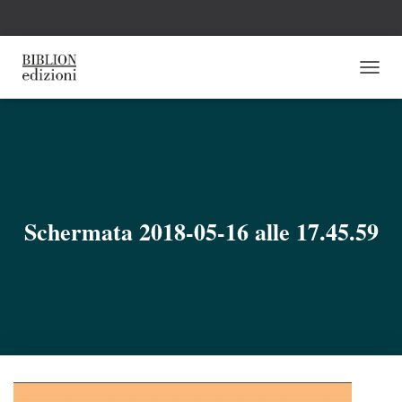
N
A
V
I
G
A
Z
I
O
Schermata 2018-05-16 alle 17.45.59
N
E
T
O
G
G
L
E