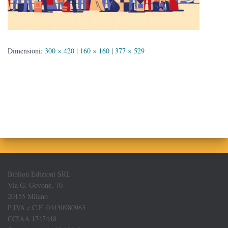
Dimensioni:
300 × 420
|
160 × 160
|
377 × 529
Biblion Edizioni SRL
Via G. Govone, 70
20155 Milano
P.IVA e C.F. 04430980963
CCIAA 1747448