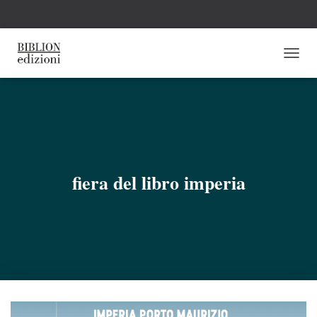
N
A
V
I
G
A
Z
I
O
fiera del libro imperia
N
E
T
O
G
G
L
E