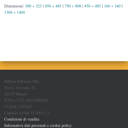
Dimensioni:
300 × 323
|
450 × 485
|
750 × 808
|
450 × 485
|
160 × 160
|
1304 × 1404
Biblion Edizioni SRL
Via G. Govone, 70
20155 Milano
P.IVA e C.F. 04430980963
CCIAA 1747448
Capitale sociale 10.000 € i.v.
Condizioni di vendita
Informativa dati personali e cookie policy