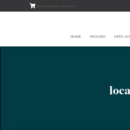
Nessun prodotto nel carrello.
HOME
NEGOZIO
OPEN AC
loc