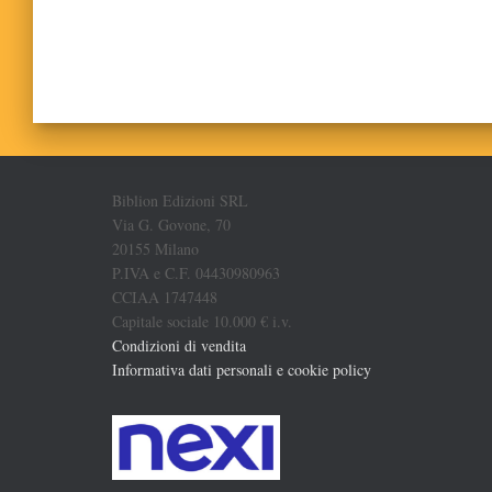
Biblion Edizioni SRL
Via G. Govone, 70
20155 Milano
P.IVA e C.F. 04430980963
CCIAA 1747448
Capitale sociale 10.000 € i.v.
Condizioni di vendita
Informativa dati personali e cookie policy