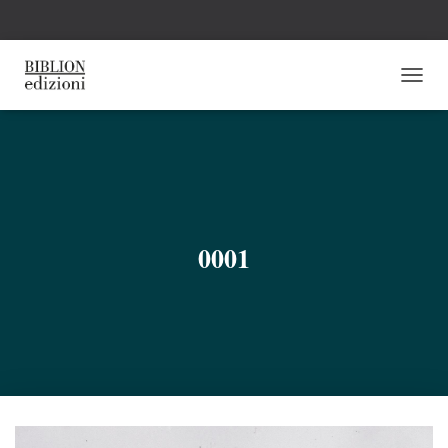
N
A
V
I
G
A
Z
I
O
0001
N
E
T
O
G
G
L
E