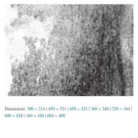
Dimensioni:
300 × 214
|
450 × 321
|
450 × 321
|
360 × 240
|
230 × 164
|
600 × 428
|
160 × 160
|
684 × 488