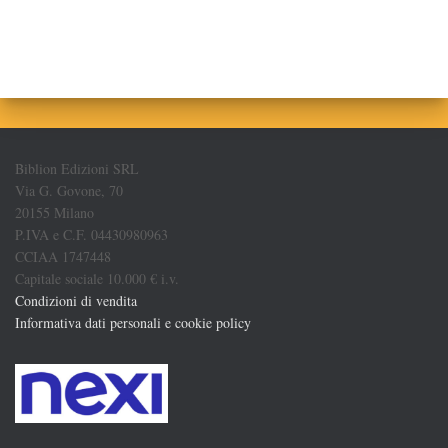
Biblion Edizioni SRL
Via G. Govone, 70
20155 Milano
P.IVA e C.F. 04430980963
CCIAA 1747448
Capitale sociale 10.000 € i.v.
Condizioni di vendita
Informativa dati personali e cookie policy