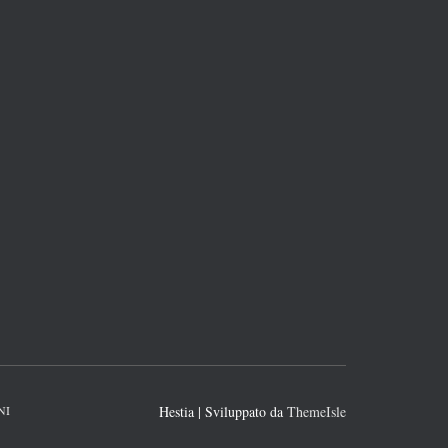
NI
Hestia | Sviluppato da
ThemeIsle