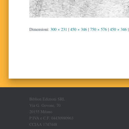
Dimensioni:
300 × 231
|
450 × 346
|
750 × 576
|
450 × 346
|
Biblion Edizioni SRL
Via G. Govone, 70
20155 Milano
P.IVA e C.F. 04430980963
CCIAA 1747448