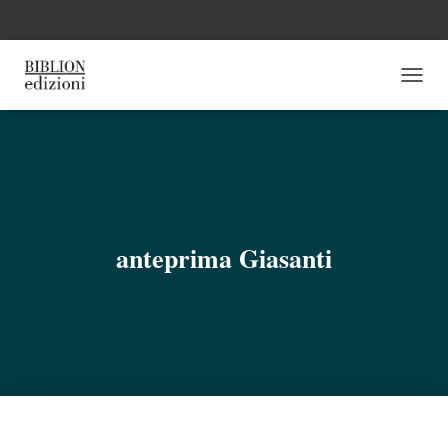
N
A
V
I
G
A
Z
I
O
anteprima Giasanti
N
E
T
O
G
G
L
E