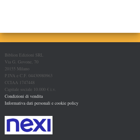
Biblion Edizioni SRL
Via G. Govone, 70
20155 Milano
P.IVA e C.F. 04430980963
CCIAA 1747448
Capitale sociale 10.000 € i.v.
Condizioni di vendita
Informativa dati personali e cookie policy