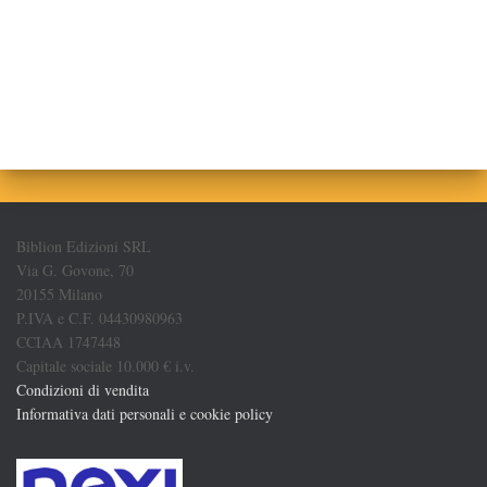
Biblion Edizioni SRL
Via G. Govone, 70
20155 Milano
P.IVA e C.F. 04430980963
CCIAA 1747448
Capitale sociale 10.000 € i.v.
Condizioni di vendita
Informativa dati personali e cookie policy