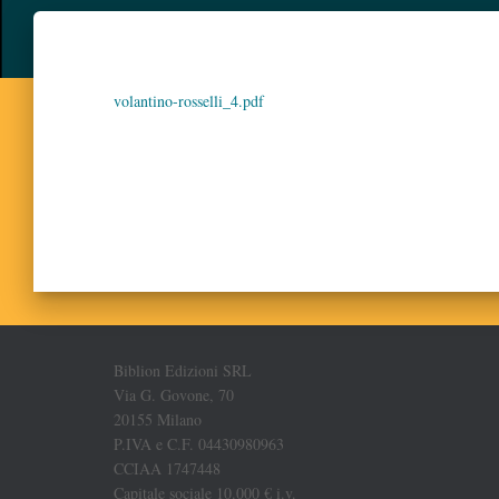
volantino-rosselli_4.pdf
Biblion Edizioni SRL
Via G. Govone, 70
20155 Milano
P.IVA e C.F. 04430980963
CCIAA 1747448
Capitale sociale 10.000 € i.v.