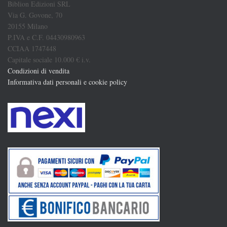
Biblion Edizioni SRL
Via G. Govone, 70
20155 Milano
P.IVA e C.F. 04430980963
CCIAA 1747448
Capitale sociale 10.000 € i.v.
Condizioni di vendita
Informativa dati personali e cookie policy