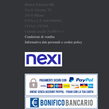
Biblion Edizioni SRL
Via G. Govone, 70
20155 Milano
P.IVA e C.F. 04430980963
CCIAA 1747448
Capitale sociale 10.000 € i.v.
Condizioni di vendita
Informativa dati personali e cookie policy