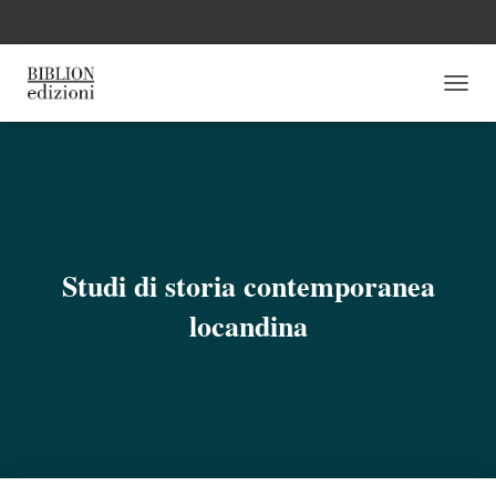
N
A
V
I
G
A
Z
I
O
Studi di storia contemporanea
N
E
locandina
T
O
G
G
L
E