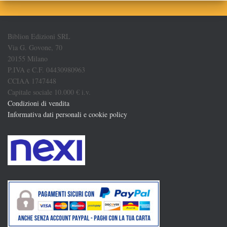
Biblion Edizioni SRL
Via G. Govone, 70
20155 Milano
P.IVA e C.F. 04430980963
CCIAA 1747448
Capitale sociale 10.000 € i.v.
Condizioni di vendita
Informativa dati personali e cookie policy