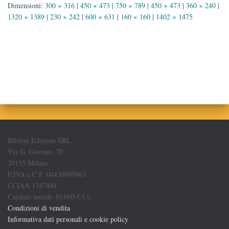
Dimensioni:
300 × 316
|
450 × 473
|
750 × 789
|
450 × 473
|
360 × 240
|
1320 × 1389
|
230 × 242
|
600 × 631
|
160 × 160
|
1402 × 1475
Biblion Edizioni SRL
Via G. Govone, 70
20155 Milano
P.IVA e C.F. 04430980963
CCIAA 1747448
Capitale sociale 10.000 € i.v.
Condizioni di vendita
Informativa dati personali e cookie policy