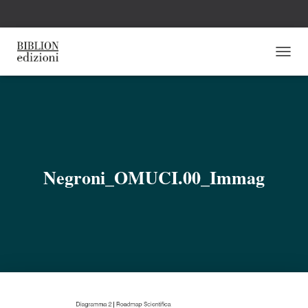
N
A
V
I
G
A
Z
I
O
Negroni_OMUCI.00_Immag
N
E
T
O
G
G
L
E