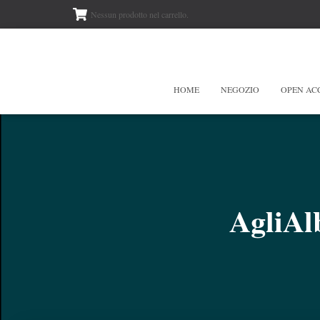
Nessun prodotto nel carrello.
HOME
NEGOZIO
OPEN AC
AgliAl