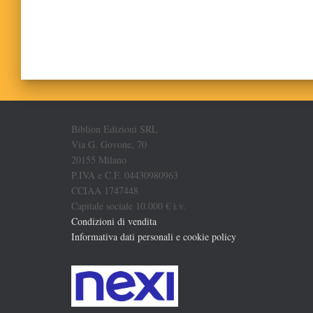
Biblion Edizioni SRL
Via G. Govone, 70
20155 Milano
P.IVA e C.F. 04430980963
CCIAA 1747448
Capitale sociale 10.000 € i.v.
Condizioni di vendita
Informativa dati personali e cookie policy