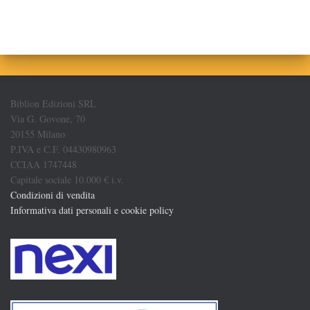
Biblion Edizioni SRL
Via G. Govone, 70
20155 Milano
P.IVA e C.F. 04430980963
CCIAA 1747448
Capitale sociale 10.000 € i.v.
Condizioni di vendita
Informativa dati personali e cookie policy