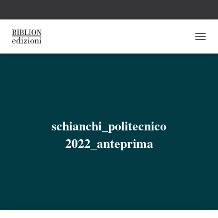
N
A
V
I
G
A
Z
I
O
schianchi_politecnico
N
E
2022_anteprima
T
O
G
G
L
E