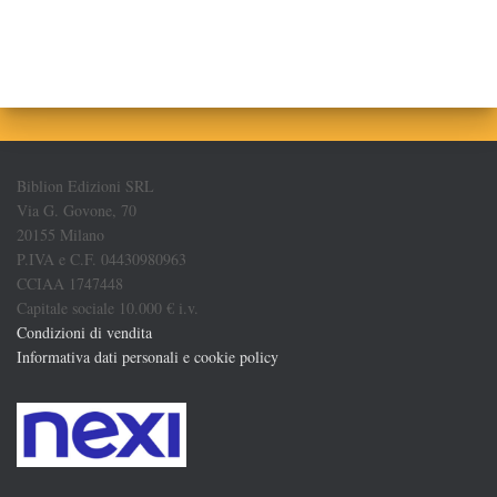
Biblion Edizioni SRL
Via G. Govone, 70
20155 Milano
P.IVA e C.F. 04430980963
CCIAA 1747448
Capitale sociale 10.000 € i.v.
Condizioni di vendita
Informativa dati personali e cookie policy