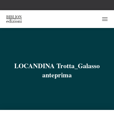
N
A
V
I
G
A
Z
I
O
LOCANDINA Trotta_Galasso
N
E
anteprima
T
O
G
G
L
E