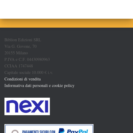
Biblion Edizioni SRL
Via G. Govone, 70
20155 Milano
P.IVA e C.F. 04430980963
CCIAA 1747448
Capitale sociale 10.000 € i.v.
Condizioni di vendita
Informativa dati personali e cookie policy