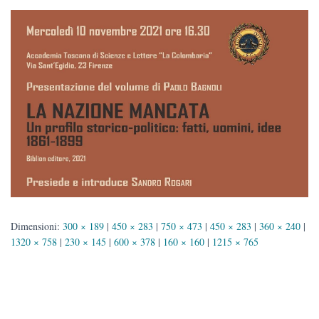
Dimensioni:
300 × 189
|
450 × 283
|
750 × 473
|
450 × 283
|
360 × 240
|
1320 × 758
|
230 × 145
|
600 × 378
|
160 × 160
|
1215 × 765