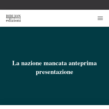
N
A
V
I
G
A
Z
I
O
La nazione mancata anteprima
N
E
presentazione
T
O
G
G
L
E