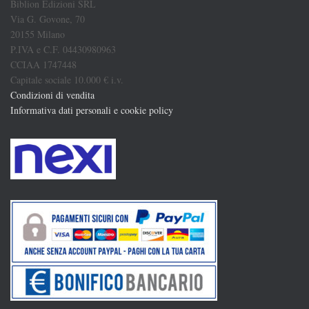
Biblion Edizioni SRL
Via G. Govone, 70
20155 Milano
P.IVA e C.F. 04430980963
CCIAA 1747448
Capitale sociale 10.000 € i.v.
Condizioni di vendita
Informativa dati personali e cookie policy