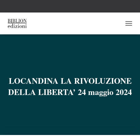
N
A
V
I
G
A
Z
I
O
LOCANDINA LA RIVOLUZIONE
N
E
DELLA LIBERTA’ 24 maggio 2024
T
O
G
G
L
E