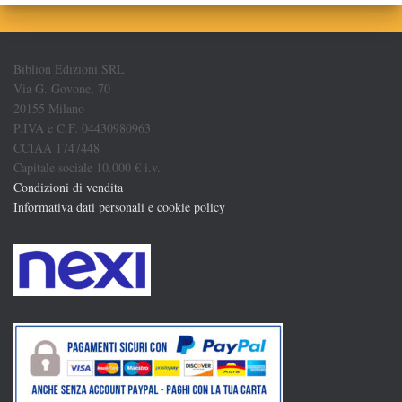
Biblion Edizioni SRL
Via G. Govone, 70
20155 Milano
P.IVA e C.F. 04430980963
CCIAA 1747448
Capitale sociale 10.000 € i.v.
Condizioni di vendita
Informativa dati personali e cookie policy