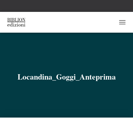
N
A
V
I
G
A
Z
I
O
Locandina_Goggi_Anteprima
N
E
T
O
G
G
L
E