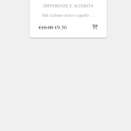
DIFFERENZE E ALTERITÀ
Dal ciclismo eroico a quello …
Il
Il
€
10.00
€
9.50
prezzo
prezzo
originale
attuale
era:
è:
€10.00.
€9.50.