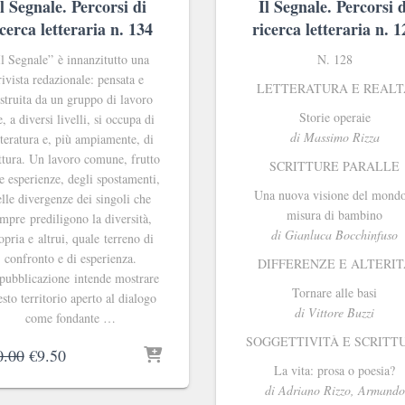
Il Segnale. Percorsi di
Il Segnale. Percorsi d
icerca letteraria n. 134
ricerca letteraria n. 1
Il Segnale
” è innanzitutto una
N. 128
rivista redazionale: pensata e
LETTERATURA E REALT
struita da un gruppo di lavoro
Storie operaie
, a diversi livelli, si occupa di
di Massimo Rizza
tteratura e, più ampiamente, di
ittura. Un lavoro comune, frutto
SCRITTURE PARALLE
le esperienze, degli spostamenti,
Una nuova visione del mondo
lle divergenze dei singoli che
misura di bambino
mpre prediligono la diversità,
di Gianluca Bocchinfuso
opria e altrui, quale terreno di
confronto e di esperienza.
DIFFERENZE E ALTERIT
pubblicazione intende mostrare
Tornare alle basi
sto territorio aperto al dialogo
di Vittore Buzzi
come fondante …
SOGGETTIVITÀ E SCRITT
Il
Il
0.00
€
9.50
La vita: prosa o poesia?
prezzo
prezzo
originale
attuale
di Adriano Rizzo, Armando