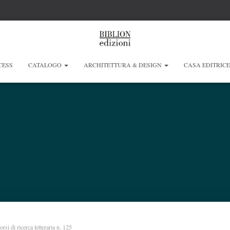
CESS
CATALOGO
ARCHITETTURA & DESIGN
CASA EDITRIC
rsi di ricerca letteraria n. 125