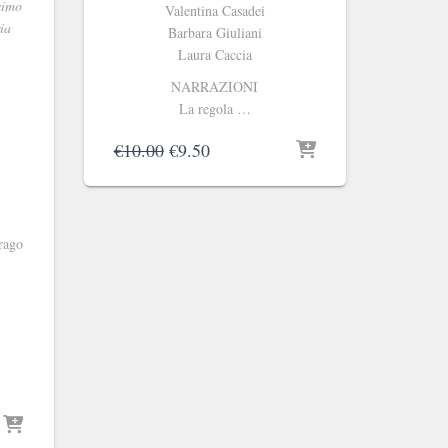
simo
Valentina Casadei
ia
Barbara Giuliani
Laura Caccia
NARRAZIONI
La regola …
Il
Il
€
10.00
€
9.50
prezzo
prezzo
originale
attuale
era:
è:
€10.00.
€9.50.
rago