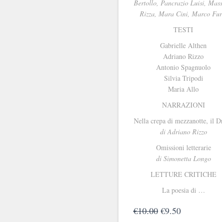
era:
è:
Bertollo, Pancrazio Luisi, Mas
€10.00.
€9.50.
Rizza, Mara Cini, Marco Fur
TESTI
Gabrielle Althen
Adriano Rizzo
Antonio Spagnuolo
Silvia Tripodi
Maria Allo
NARRAZIONI
Nella crepa di mezzanotte, il D
di Adriano Rizzo
Omissioni letterarie
di Simonetta Longo
LETTURE CRITICHE
La poesia di …
Il
Il
€
10.00
€
9.50
prezzo
prezzo