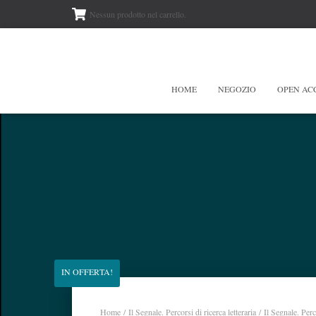
Nessun prodotto nel carrello.
HOME
NEGOZIO
OPEN AC
IN OFFERTA!
Home
/
Il Segnale. Percorsi di ricerca letteraria
/ Il Segnale. Perco