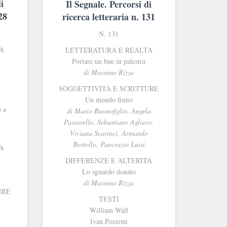
i
Il Segnale. Percorsi di
28
ricerca letteraria n. 131
N. 131
À
LETTERATURA E REALTÀ
Portare un bue in palestra
di Massimo Rizza
SOGGETTIVIT
À E SCRITTURE
Un mondo finito
 a
di Mario Buonofiglio, Angela
Passarello, Sebastiano Aglieco,
Viviana Scarinci, Armando
Bertollo, Pancrazio Luisi
À
DIFFERENZE E ALTERITÀ
Lo sguardo donato
di Massimo Rizza
URE
TESTI
William Wall
Ivan Pozzoni