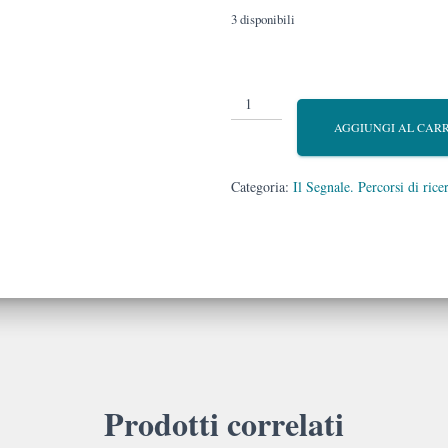
3 disponibili
Il
Segnale.
AGGIUNGI AL CAR
Percorsi
di
ricerca
Categoria:
Il Segnale. Percorsi di ricer
letteraria
n.
125
quantità
Prodotti correlati