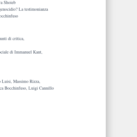
ra Shoieb
genocidio? La testimonianza
occhinfuso
nti di critica,
sociale di Immanuel Kant,
io Luisi, Massimo Rizza,
uca Bocchinfuso, Luigi Cannillo