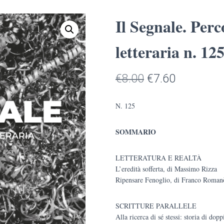
Il Segnale. Perc
letteraria n. 12
Il
Il
€
8.00
€
7.60
prezzo
prezzo
N. 125
originale
attuale
SOMMARIO
era:
è:
€8.00.
€7.60.
LETTERATURA E REALTÀ
L’eredità sofferta, di Massimo Rizza
Ripensare Fenoglio, di Franco Roman
SCRITTURE PARALLELE
Alla ricerca di sé stessi: storia di dopp