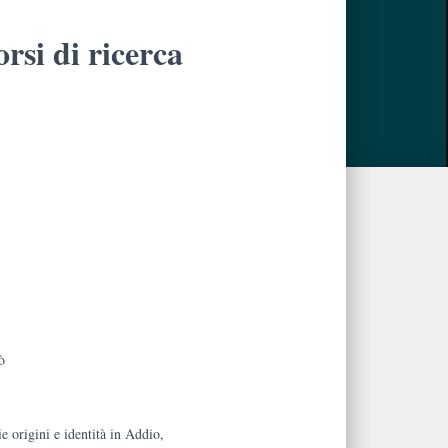
orsi di ricerca
5
ò
ie origini e identità in Addio,