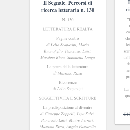
Il Segnale. Percorsi di
r
ricerca letteraria n. 130
“
N. 130
LETTERATURA E REALTÀ
co
Pagine contro
che
d
i Lelio Scanavini, Mario
le
Buonofiglio, Pancrazio Luisi,
scr
Massimo Rizza, Simonetta Longo
del
de
La paura della letteratura
se
di Massimo Rizza
pr
Ricorrenze
di Lelio Scanavini
La 
que
SOGGETTIVIT
À E SCRITTURE
La predisposizione al divenire
€
1
di Giuseppe Zoppelli, Lina Salvi,
Pancrazio Luisi, Mauro Ferrari,
Massimo Rizza, Angela Passarello