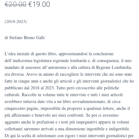
Il
Il
€
20.00
€
19.00
prezzo
prezzo
(2018-2023)
originale
attuale
di Stefano Bruno Galli
era:
è:
€20.00.
€19.00.
L’idea iniziale di questo libro, approssimandosi la conclusione
dell’undicesima legislatura regionale lombarda e, di conseguenza, il mio
mandato di assessore all’autonomia e alla cultura di Regione Lombardia,
era diversa. Avevo in animo di raccogliere le interviste che mi sono state
fatte in cinque anni e anche gli articoli e gli interventi giornalistici che ho
pubblicato dal 2018 al 2023. Tutto però circoscritto alle politiche
culturali. Raccolte in volume tutte le interviste e tutti i miei articoli
avrebbero tuttavia dato vita a un libro sovradimensionato, di circa
cinquecento pagine, impossibile da proporre a qualsiasi lettore, anche il
più affezionato e benevolo nei miei confronti. Se poi ci avessimo
aggiunto anche le prefazioni e i testi più impegnativi apparsi in volumi
collettanei saremmo arrivati a una dimensione ingestibile e indigeribile.
Di qui la scelta di selezionare con rigore i miei interventi giornalistici per