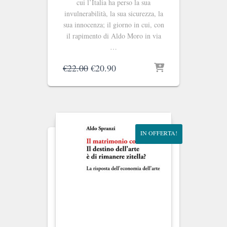
cui l’Italia ha perso la sua
invulnerabilità, la sua sicurezza, la
sua innocenza; il giorno in cui, con
il rapimento di Aldo Moro in via
…
Il
Il
€
22.00
€
20.90
prezzo
prezzo
originale
attuale
era:
è:
€22.00.
€20.90.
IN OFFERTA!