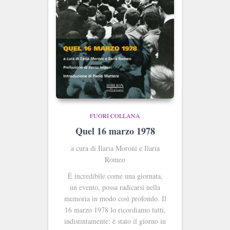
FUORI COLLANA
Quel 16 marzo 1978
a cura di Ilaria Moroni e Ilaria
Romeo
È incredibile come una giornata,
un evento, possa radicarsi nella
memoria in modo così profondo. Il
16 marzo 1978 lo ricordiamo tutti,
indistintamente: è stato il giorno in