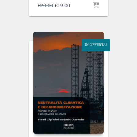
Il
Il
€
20.00
€
19.00
prezzo
prezzo
originale
attuale
era:
è:
€20.00.
€19.00.
IN OFFERTA!