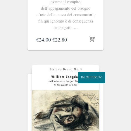
assume il compito
dell’appagamento del bisogno
d’arte della massa dei consumatori,
fin qui ignorato e di conseguenza
inappagato. …
Il
Il
€
24.00
€
22.80
prezzo
prezzo
originale
attuale
era:
è:
€24.00.
€22.80.
IN OFFERTA!