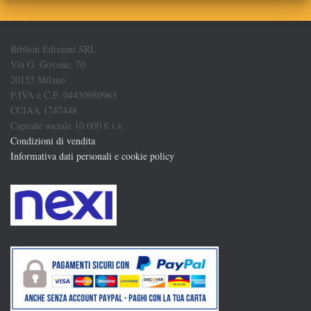
Biblion Edizioni SRL
Via G. Govone, 70
20155 Milano
P.IVA e C.F. 04430980963
CCIAA 1747448
Capitale sociale 10.000 € i.v.
Condizioni di vendita
Informativa dati personali e cookie policy