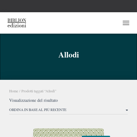
NAVI
Allodi
Home
/ Prodotti taggati “Allodi”
Visualizzazione del risultato