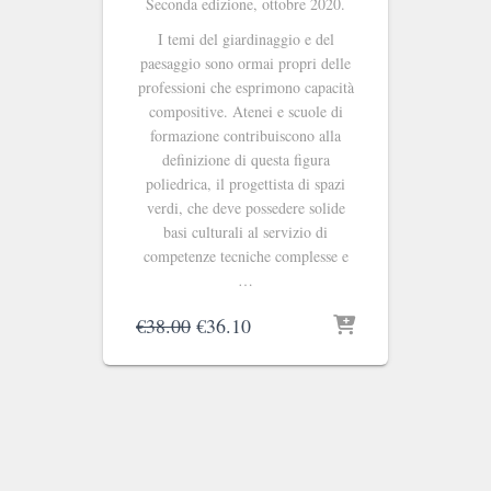
Seconda edizione, ottobre 2020.
I temi del giardinaggio e del
paesaggio sono ormai propri delle
professioni che esprimono capacità
compositive. Atenei e scuole di
formazione contribuiscono alla
definizione di questa figura
poliedrica, il progettista di spazi
verdi, che deve possedere solide
basi culturali al servizio di
competenze tecniche complesse e
…
Il
Il
€
38.00
€
36.10
prezzo
prezzo
originale
attuale
era:
è:
€38.00.
€36.10.